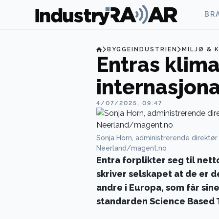
BR
BYGGEINDUSTRIEN
MILJØ & 
Entras klima
internasjon
4/07/2025, 09:47
Sonja Horn, administrerende direktør 
Neerland/magent.no
Entra forplikter seg til net
skriver selskapet at de er 
andre i Europa, som får sine
standarden Science Based Ta