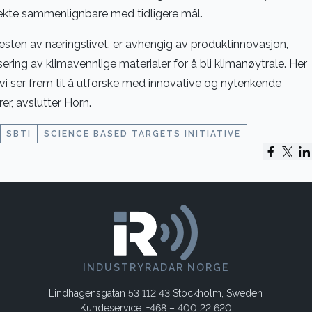
rekte sammenlignbare med tidligere mål.
resten av næringslivet, er avhengig av produktinnovasjon,
isering av klimavennlige materialer for å bli klimanøytrale. Her
i ser frem til å utforske med innovative og nytenkende
r, avslutter Horn.
SBTI
SCIENCE BASED TARGETS INITIATIVE
INDUSTRYRADAR NORGE
Lindhagensgatan 53 112 43 Stockholm, Sweden
Kundeservice: +468 – 400 22 620