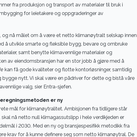
er fra produksjon og transport av materialer til bruk i
 ombygging for leietakere og oppgraderinger av
re, og nå målet om å være et netto klimanøytralt selskap innen
d å utvikle smarte og fleksible bygg, bevare og ombruke
rialer, samt benytte klimavennlige materialer og
ten av eiendomsbransjen har en stor jobb å gjøre med å
de
kan få gode kvaliteter og flotte kontorløsninger, samtidig
g bygge nytt. Vi skal være en pådriver for dette og bistå våre
ennlige valg, sier Entra-sjefen.
 beregningsmetoden er ny
rete mål for klimanøytralitet. Ambisjonen fra tidligere står
 skal nå netto null klimagassutslipp i hele verdikjeden er
 delmål i 2030. Med en ny og bransjespesifikk metodikk fra
ere krav for å kunne definere seg som netto klimanøytral. De