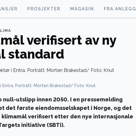
ANSJER
PROSJEKTER
MAGASIN
FRA ANLEG
KLIMA
mål verifisert av ny
al standard
i Entra. Porträtt: Morten Brakestad/ Foto: Knut
to null-utslipp innen 2050. I en pressemelding
det det første eiendomsselskapet i Norge, og det
 klimamål verifisert etter den nye internasjonale
rgets initiative (SBTi).