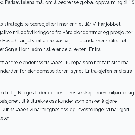
d Parisavtalens mål om å begrense global oppvarming til 1,5
s strategiske bærebjelker i mer enn et tiår. Vi har jobbet
ative miljøpåvirkningene fra våre eiendommer og prosjekter.
 Based Targets initiative, kan vi jobbe enda mer målrettet
r Sonja Horn, administrerende direktør i Entra.
 det andre eiendomsselskapet i Europa som har fått sine mål
tandarden for eiendomssektoren, synes Entra-sjefen er ekstra
som trolig Norges ledende eiendomsselskap innen miljømessig
isjonert til å tiltrekke oss kunder som ønsker å gjøre
 kunnskapen vi har tilegnet oss og investeringer vi har gjort i
eter.