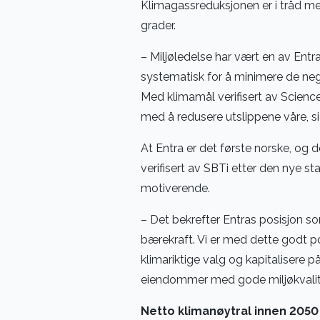
Klimagassreduksjonen er i tråd me
grader.
– Miljøledelse har vært en av Entra
systematisk for å minimere de neg
Med klimamål verifisert av Science
med å redusere utslippene våre, sie
At Entra er det første norske, og
verifisert av SBTi etter den nye s
motiverende.
– Det bekrefter Entras posisjon 
bærekraft. Vi er med dette godt pos
klimariktige valg og kapitalisere på
eiendommer med gode miljøkvalit
Netto klimanøytral innen 2050