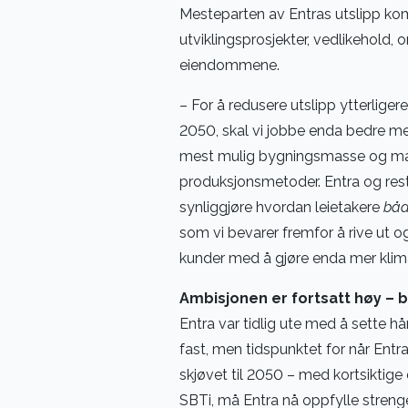
Mesteparten av Entras utslipp komm
utviklingsprosjekter, vedlikehold,
eiendommene.
– For å redusere utslipp ytterlige
2050, skal vi jobbe enda bedre me
mest mulig bygningsmasse og mate
produksjonsmetoder. Entra og res
synliggjøre hvordan leietakere
bå
som vi bevarer fremfor å rive ut o
kunder med å gjøre enda mer klimav
Ambisjonen er fortsatt høy –
Entra var tidlig ute med å sette hå
fast, men tidspunktet for når Entra
skjøvet til 2050 – med kortsiktige
SBTi, må Entra nå oppfylle streng