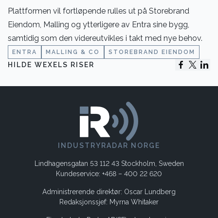
Plattformen vil fortløpende rulles ut på Storebrand
Eiendom, Malling og ytterligere av Entra sine bygg,
samtidig som den videreutvikles i takt med nye behov.
ENTRA
MALLING & CO
STOREBRAND EIENDOM
HILDE WEXELS RISER
INDUSTRYRADAR NORGE
Lindhagensgatan 53 112 43 Stockholm, Sweden
Kundeservice: +468 – 400 22 620
Administrerende direktør: Oscar Lundberg
Redaksjonssjef: Myrna Whitaker