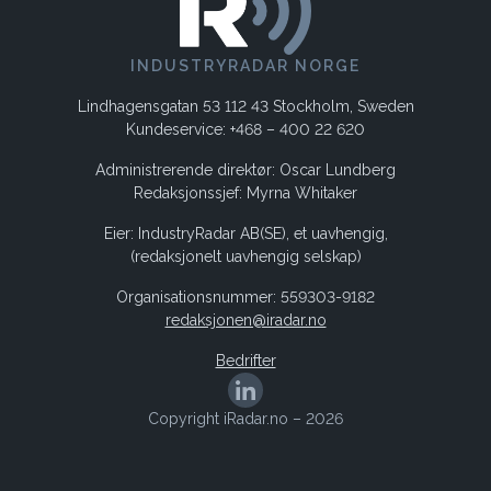
INDUSTRYRADAR NORGE
Lindhagensgatan 53 112 43 Stockholm, Sweden
Kundeservice: +468 – 400 22 620
Administrerende direktør: Oscar Lundberg
Redaksjonssjef: Myrna Whitaker
Eier: IndustryRadar AB(SE), et uavhengig,
(redaksjonelt uavhengig selskap)
Organisationsnummer: 559303-9182
redaksjonen@iradar.no
Bedrifter
Copyright iRadar.no – 2026