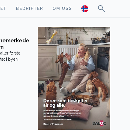
GET
BEDRIFTER
OM OSS
vanemerkede
im
aller første
et i byen.