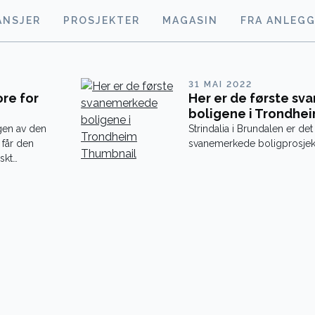
ANSJER
PROSJEKTER
MAGASIN
FRA ANLEG
31 MAI 2022
ore for
Her er de første s
boligene i Trondhe
ngen av den
Strindalia i Brundalen er det 
får den
svanemerkede boligprosjekt
skt