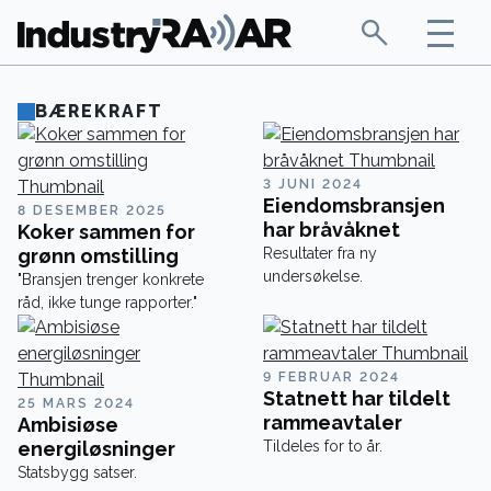
BÆREKRAFT
3 JUNI 2024
Eiendomsbransjen
8 DESEMBER 2025
har bråvåknet
Koker sammen for
grønn omstilling
Resultater fra ny
undersøkelse.
"Bransjen trenger konkrete
råd, ikke tunge rapporter."
9 FEBRUAR 2024
Statnett har tildelt
25 MARS 2024
rammeavtaler
Ambisiøse
energiløsninger
Tildeles for to år.
Statsbygg satser.