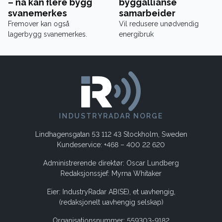
– nå kan flere bygg
byggallianse
svanemerkes
samarbeider
Fremover kan også
Vil redusere unødvendig
lagerbygg svanemerkes.
energibruk
INDUSTRYRADAR NORGE
Lindhagensgatan 53 112 43 Stockholm, Sweden
Kundeservice: +468 – 400 22 620
Administrerende direktør: Oscar Lundberg
Redaksjonssjef: Myrna Whitaker
Eier: IndustryRadar AB(SE), et uavhengig,
(redaksjonelt uavhengig selskap)
Organisationsnummer: 559303-9182