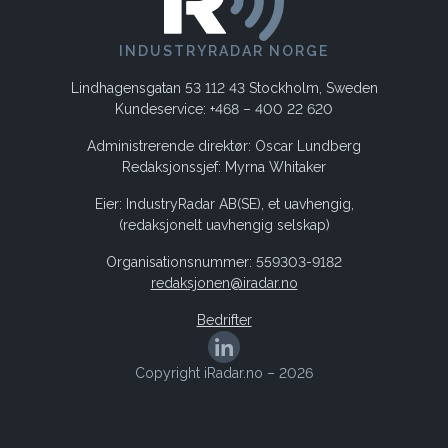
INDUSTRYRADAR NORGE
Lindhagensgatan 53 112 43 Stockholm, Sweden
Kundeservice: +468 – 400 22 620
Administrerende direktør: Oscar Lundberg
Redaksjonssjef: Myrna Whitaker
Eier: IndustryRadar AB(SE), et uavhengig,
(redaksjonelt uavhengig selskap)
Organisationsnummer: 559303-9182
redaksjonen@iradar.no
Bedrifter
Copyright iRadar.no – 2026