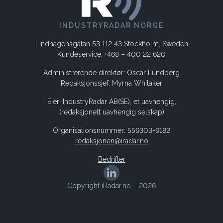
INDUSTRYRADAR NORGE
Lindhagensgatan 53 112 43 Stockholm, Sweden
Kundeservice: +468 – 400 22 620
Administrerende direktør: Oscar Lundberg
Redaksjonssjef: Myrna Whitaker
Eier: IndustryRadar AB(SE), et uavhengig,
(redaksjonelt uavhengig selskap)
Organisationsnummer: 559303-9182
redaksjonen@iradar.no
Bedrifter
Copyright iRadar.no – 2026