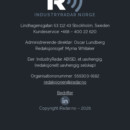
INDUSTRYRADAR NORGE
Lindhagensgatan 53 112 43 Stockholm, Sweden
Kundeservice: +468 – 400 22 620
Administrerende direktør: Oscar Lundberg
Redaksjonssjef: Myrna Whitaker
Eier: IndustryRadar AB(SE), et uavhengig,
(redaksjonelt uavhengig selskap)
Organisationsnummer: 559303-9182
redaksjonen@iradar.no
Bedrifter
Copyright iRadar.no – 2026