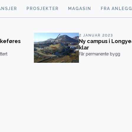
ANSJER
PROSJEKTER
MAGASIN
FRA ANLEG
2 JANUAR 2023
akeføres
Ny campus i Longye
klar
tert
Får permanente bygg