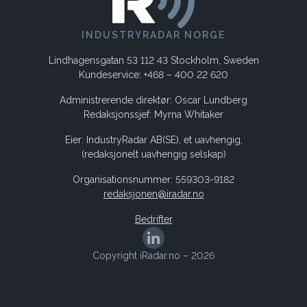
INDUSTRYRADAR NORGE
Lindhagensgatan 53 112 43 Stockholm, Sweden
Kundeservice: +468 – 400 22 620
Administrerende direktør: Oscar Lundberg
Redaksjonssjef: Myrna Whitaker
Eier: IndustryRadar AB(SE), et uavhengig,
(redaksjonelt uavhengig selskap)
Organisationsnummer: 559303-9182
redaksjonen@iradar.no
Bedrifter
Copyright iRadar.no – 2026