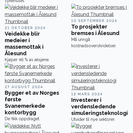
sykehuset.
10 SEPTEMBER 2024
To prosjekter
21 OKTOBER 2024
bremses i Ålesund
Veidekke blir
medeier i
Må unngå
kostnadsoverskridelser.
massemottak i
Ålesund
Kjøper 46 % av aksjene.
27 AUGUST 2024
Bygger et av Norges
12 MARS 2024
første
Investerer i
Svanemerkede
verdensledende
kontorbygg
simuleringsteknologi
De fikk oppdraget.
Utvider til nye sektorer.