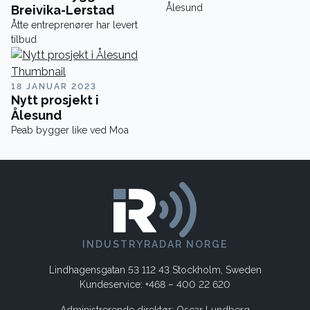
Ålesund
Breivika-Lerstad
Åtte entreprenører har levert
tilbud
18 JANUAR 2023
Nytt prosjekt i
Ålesund
Peab bygger like ved Moa
INDUSTRYRADAR NORGE
Lindhagensgatan 53 112 43 Stockholm, Sweden
Kundeservice: +468 – 400 22 620