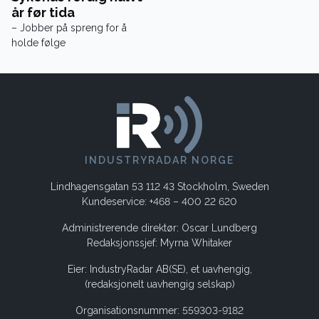
år før tida
– Jobber på spreng for å
holde følge
INDUSTRYRADAR NORGE
Lindhagensgatan 53 112 43 Stockholm, Sweden
Kundeservice: +468 – 400 22 620
Administrerende direktør: Oscar Lundberg
Redaksjonssjef: Myrna Whitaker
Eier: IndustryRadar AB(SE), et uavhengig,
(redaksjonelt uavhengig selskap)
Organisationsnummer: 559303-9182