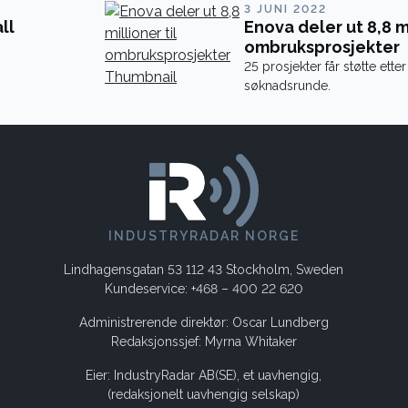
3 JUNI 2022
ll
Enova deler ut 8,8 mi
ombruksprosjekter
25 prosjekter får støtte etter
søknadsrunde.
INDUSTRYRADAR NORGE
Lindhagensgatan 53 112 43 Stockholm, Sweden
Kundeservice: +468 – 400 22 620
Administrerende direktør: Oscar Lundberg
Redaksjonssjef: Myrna Whitaker
Eier: IndustryRadar AB(SE), et uavhengig,
(redaksjonelt uavhengig selskap)