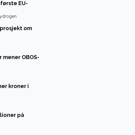
 første EU-
hydrogen.
t prosjekt om
er mener OBOS-
ner kroner i
lioner på