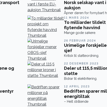
transport
Norsk selskap vant i
auksjon
Åpner døren for fornybart 
11 MARS 2024
To milliarder tildel
flytende havvind
Mange gode søkere.
26 FEBRUAR 2024
Urimelige forskjell
sjef
Kritisk til støtteordning.
22 DESEMBER 2023
gene og
Deler ut 115,5 millio
støtte
Bidrar til elektrifiering.
12 APRIL 2023
ventyr
Bedriften sparer mil
energitiltak
– Helt strålende