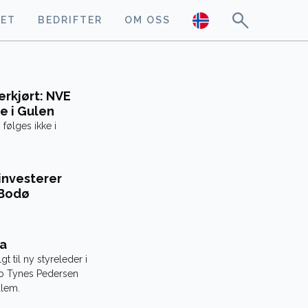
GET
BEDRIFTER
OM OSS
rkjørt: NVE
e i Gulen
følges ikke i
investerer
 Bodø
va
gt til ny styreleder i
cob Tynes Pedersen
dlem.