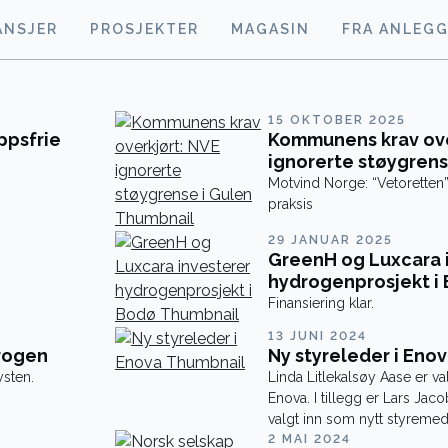
ANSJER
PROSJEKTER
MAGASIN
FRA ANLEG
15 OKTOBER 2025
ppsfrie
Kommunens krav ove
ignorerte støygrens
Motvind Norge: “Vetoretten” 
praksis
29 JANUAR 2025
GreenH og Luxcara 
hydrogenprosjekt i
Finansiering klar.
13 JUNI 2024
drogen
Ny styreleder i Eno
ysten.
Linda Litlekalsøy Aase er val
Enova. I tillegg er Lars Ja
valgt inn som nytt styreme
2 MAI 2024