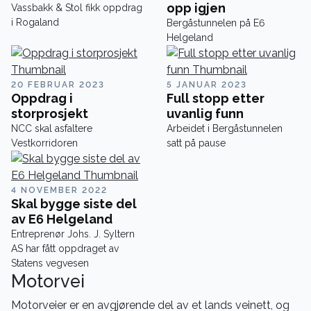
opp igjen
Vassbakk & Stol fikk oppdrag
i Rogaland
Bergåstunnelen på E6
Helgeland
20 FEBRUAR 2023
5 JANUAR 2023
Oppdrag i
Full stopp etter
storprosjekt
uvanlig funn
NCC skal asfaltere
Arbeidet i Bergåstunnelen
Vestkorridoren
satt på pause
4 NOVEMBER 2022
Skal bygge siste del
av E6 Helgeland
Entreprenør Johs. J. Syltern
AS har fått oppdraget av
Statens vegvesen
Motorvei
Motorveier er en avgjørende del av et lands veinett, og