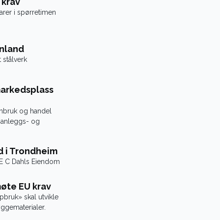
 krav
 og miljøministeren svarer i spørretimen
inland
 stålverk
markedsplass
enbruk og handel
 anleggs- og
d i Trondheim
E C Dahls Eiendom
øte EU krav
bruk» skal utvikle
ggematerialer.