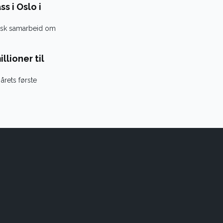
s i Oslo i
tysk samarbeid om
llioner til
 årets første