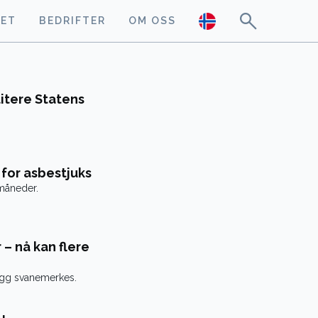
GET
BEDRIFTER
OM OSS
litere Statens
 for asbestjuks
 måneder.
 – nå kan flere
gg svanemerkes.