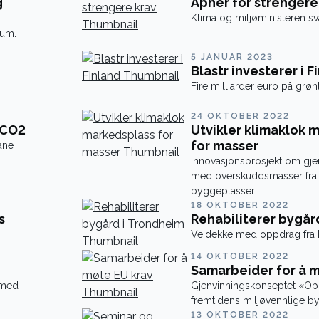
g
Åpner for strengere
Klima
ium.
5 JANUAR 2023
Blastr investerer i F
Fire milliarder euro på grønt
24 OKTOBER 2022
 CO2
Utvikler klimaklok 
for masser
ane
Innovasjonsprosjekt om gj
med overskuddsmasser fra
byggeplasser
18 OKTOBER 2022
s
Rehabiliterer bygår
Veidekke med oppdrag fra 
14 OKTOBER 2022
Samarbeider for å m
e med
Gjenvinningskonseptet «Opp
fremtidens miljøvennlige by
13 OKTOBER 2022