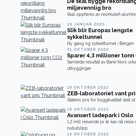
De skal bygge rekordlan
miljøvennlig bro
Skal oppføres av resirkulert alumin
26 JANUAR 2023
Slik blir Europas lengste
sykkeltunnel
Ny gang og sykkeltunnel i Bergen
31 OKTOBER 2022
Sparer 4,3 millioner tonn
Samlede resultat av Bane Nors urb
utbygginger
19 OKTOBER 2022
ZEB-laboratoriet vant pri
Statens pris for byggkvalitet delt ut
18 OKTOBER 2022
Avansert ladepark i Oslo
1,2 mill reisende pr år kan nå reis
nullutslipp
14 OKTOBER 2022