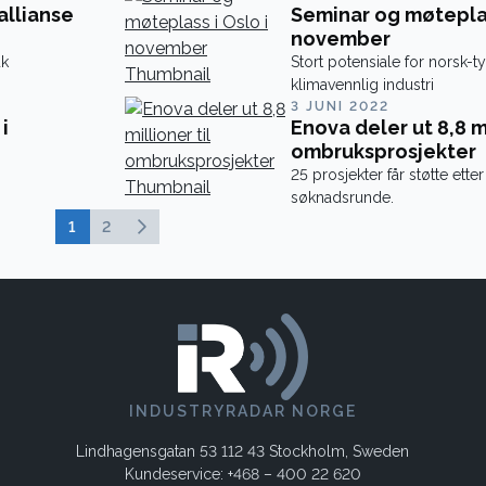
llianse
Seminar og møteplas
november
uk
Stort potensiale for norsk-
klimavennlig industri
3 JUNI 2022
i
Enova deler ut 8,8 mi
ombruksprosjekter
25 prosjekter får støtte etter
søknadsrunde.
1
2
INDUSTRYRADAR NORGE
Lindhagensgatan 53 112 43 Stockholm, Sweden
Kundeservice: +468 – 400 22 620