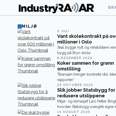
BR
MILJØ
2 JULI
Vant skolekontrakt på ov
millioner i Oslo
Skal bygge nytt og rehabilitere ve
bygg på Bryn skole.
8 DESEMBER 2025
Koker sammen for grønn
omstilling
"Bransjen trenger konkrete råd, ikk
rapporter."
22 OKTOBER 2025
Slik jobber Statsbygg for
redusere utslippene
Miljø- og klimasjef Lars Petter Bin
hvordan Statsbygg overgikk egne 
14 AUGUST 2025