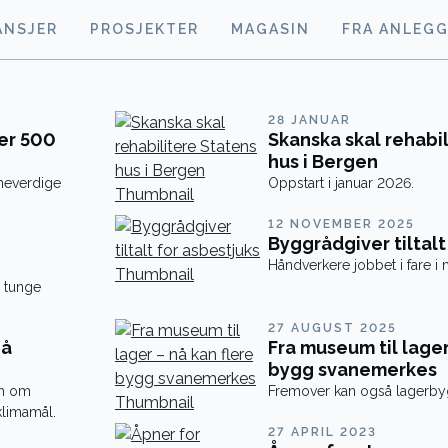
ANSJER
PROSJEKTER
MAGASIN
FRA ANLEG
28 JANUAR
er 500
Skanska skal rehabi
hus i Bergen
rneverdige
Oppstart i januar 2026.
12 NOVEMBER 2025
Byggrådgiver tiltalt
Håndverkere jobbet i fare i
e tunge
27 AUGUST 2025
 å
Fra museum til lager
bygg svanemerkes
gh om
Fremover kan også lagerby
klimamål.
27 APRIL 2023